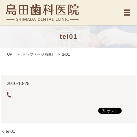
メ
tel01
TOP
[
トップページ画像
]
tel01
2016-10-28
tel01